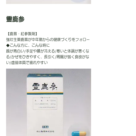
霊鹿参
【鹿茸・紅参製剤】
強壮生薬鹿茸が中年期からの健康づくりをフォロー
◆こんな方に、こんな時に
顔が青白い/手足や腰が冷える/寒いと体調が悪くな
る/かぜをひきやすく、長引く/胃腸が弱く食欲がな
い/虚弱体質で疲れやすい