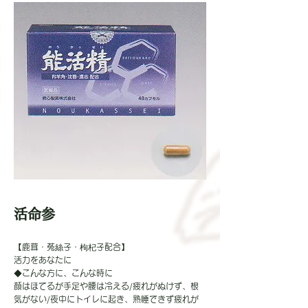
活命参
【鹿茸・菟絲子・枸杞子配合】
活力をあなたに
◆こんな方に、こんな時に
顔はほてるが手足や腰は冷える/疲れがぬけず、根
気がない/夜中にトイレに起き、熟睡できず疲れが