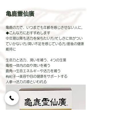
亀鹿霊仙廣
亀鹿の力で、いつまでも年齢を感じさせない人に。
◆こんな方におすすめします
中年期以降も活力を保ちたい方/忙しさに体がつい
ていかない方/潤い不足を感じている方/産後の健康
維持に
生命力と活力、潤いを補う、4つの生薬
亀板→体内の血や潤いを補う
鹿角→生命エネルギーや活力を補う
枸杞子→美容や目の健康をサポートする
人参→活力の源といわれる