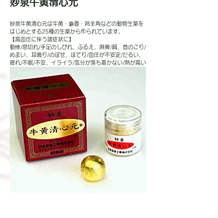
妙泉牛黄清心元
妙泉牛黄清心元は牛黄・麝香・羚羊角などの動物生薬を
はじめとする25種の生薬から作られています。
【高血圧に伴う諸症状に】
動悸/息切れ/手足のしびれ、ふるえ、麻痺/肩、首のこり/
めまい、耳鳴り/のぼせ、ほてり/血圧が不安定/だるい、
疲れ/不眠/不安、イライラ/気分が落ち着かない/熱が高い