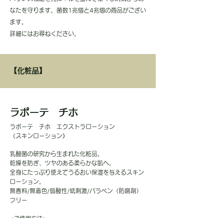
なたを守ります。菌数1兆個と4兆個の商品がござい
ます。
​
​詳細にはお尋ねください。
【化粧品】
ラポーテ チホ
ラポーテ チホ エクストラローション
《スキンローション》
乳酸菌の研究から生まれた化粧品。
乾燥を防ぎ、ツヤのある柔らかな肌へ。
全身にたっぷり使えてうるおい保湿を与えるスキン
ローション。
無香料/無着色/弱酸性/低刺激/パラベン（防腐剤）
フリー