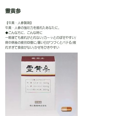
霊黄参
【牛黄・人参製剤】
牛黄・人参の強壮力を疲れたあなたに。
◆こんな方に、こんな時に
一晩寝ても疲れがとれない/カーッとのぼせやすい/
病中病後の疲労回復に/暑い日がつづくとバテる/疲
れすぎて食欲がない/かぜをひきやすい