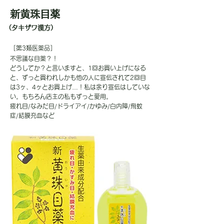
新黄珠目薬
（タキザワ漢方）
［第3類医薬品］
不思議な目薬？！
どうしてか？と言いますと、1回お買い上げになる
と、ずっと買われしかも他の人に宣伝されて2回目
は3ヶ、4ヶとお買上げ…！私は余り宣伝はしていな
い。もちろん店主の私もずっと愛用。
疲れ目/なみだ目/ドライアイ/かゆみ/白内障/飛蚊
症/結膜充血など