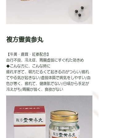
複方霊黄参丸
【牛黄・鹿茸・紅参配合】
血行不良、冷え症、胃腸虚弱にすぐれた効きめ
◆こんな方に、こんな時に
疲れすぎて、朝方だるくて起きるのがつらい/疲れ
てやる気が起きない/虚弱体質で病気をしやすい/血
色が悪く、疲れて、健康肌でない/日頃から手足が
冷えがち/胃腸が弱く、食欲がない