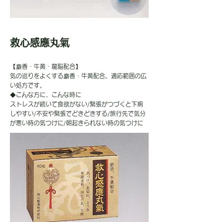
救心感應丸氣
【麝香・牛黄・龍脳配合】
気の巡りをよくする麝香・牛黄配合。適応範囲の広
い処方です。
◆こんな方に、こんな時に
ストレスが続いて食欲がない/緊張がつづくと下痢
しやすい/不安や緊張でどきどきする/旅行先で気分
が悪い時の気つけに/朝起きられない時の気つけに