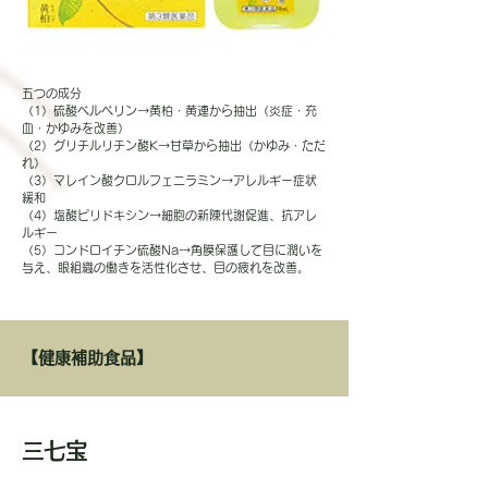
五つの成分
（1）硫酸ベルベリン→黄柏・黄連から抽出（炎症・充
血・かゆみを改善）
（2）グリチルリチン酸K→甘草から抽出（かゆみ・ただ
れ）
（3）マレイン酸クロルフェニラミン→アレルギー症状
緩和
（4）塩酸ピリドキシン→細胞の新陳代謝促進、抗アレ
ルギー
（5）コンドロイチン硫酸Na→角膜保護して目に潤いを
与え、眼組織の働きを活性化させ、目の疲れを改善。
【健康補助食品】
三七宝