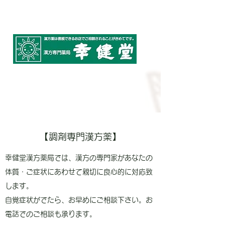
​・駐車場有り
JR奈良駅すぐ
TEL:0742-23-3535
​
少量からでもお試しいただけます。
【調剤専門漢方薬】
幸健堂漢方薬局では、漢方の専門家があなたの
体質・ご症状にあわせて親切に良心的に対応致
します。
自覚症状がでたら、お早めにご相談下さい。お
電話でのご相談も承ります。