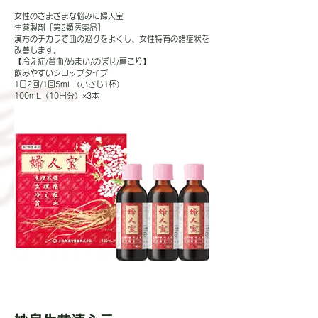
女性のさまざまな悩みに婦人宝
生薬製剤［第2類医薬品］
漢方のチカラで血の巡りをよくし、女性特有の諸症状を
改善します。
【冷え症/貧血/めまい/のぼせ/肩こり】
飲みやすいシロップタイプ
1日2回/1回5mL（小さじ1杯）
100mL（10日分）×3本