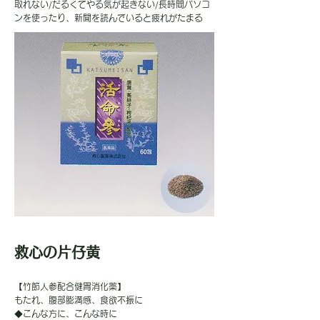
取れない/だるくてやる気が起きない/長時間パソコ
ンを使ったり、新聞を読んでいると疲れがたまる
救心の片仔黄
【竹節人参配合健胃消化薬】
もたれ、腹部膨満感、食欲不振に
◆こんな方に、こんな時に