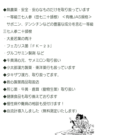
◆無農薬・安全・安心なものだけを取り扱っています
・一等級三七人参（田七二十頭根） ＜有機JAS規格＞
サポニン、デンシチンなどの豊富な成分を含む一等級
三七人参二十頭根
・大麦若葉の青汁
・フェカリス菌「ＦＫ－２３」
・グルコサミン製剤 など
◆牛黄清心元、サメミロン取り扱い
◆小太郎漢方製薬・東洋薬行も扱っています
◆
タキザワ漢方、取り扱ってます。
◆救心製薬商品取扱店
◆煎じ薬・牛黄・鹿茸（動物生薬）取り扱い
◆健康食品も取り揃えております
◆慢性病や難病の相談も受付けます！
◆血流計導入しました（無料測定いたします）