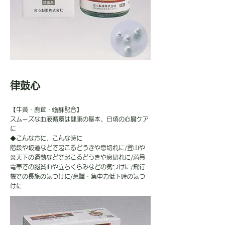
律鼓心
【牛黄・鹿茸・蟾酥配合】
スムーズな血液循環は健康の基本。日頃の心臓ケア
に
◆こんな方に、こんな時に
階段や坂道などで起こるどうきや息切れに/登山や
炎天下の運動などで起こるどうきや息切れに/満員
電車での脳貧血や立ちくらみなどの気つけに/飛行
機での長旅の気つけに/意識・集中力低下時の気つ
けに