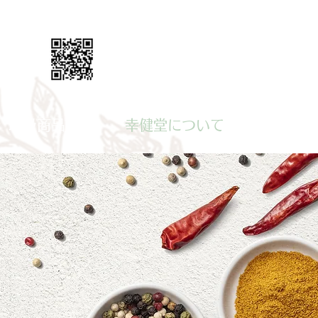
有り
535
取扱商品
幸健堂について