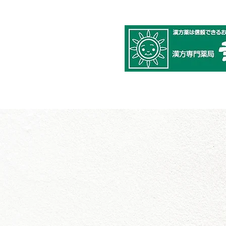
​
少量からでもお